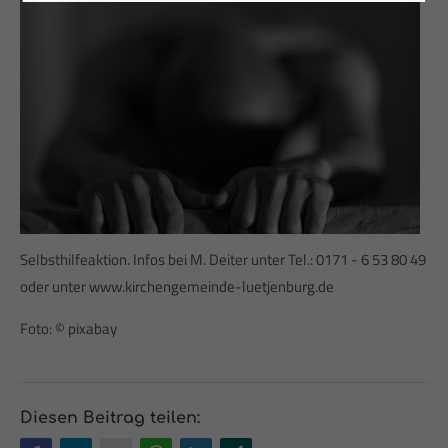
24h
/ 365days
We offer support for our customers
Mon - Fri 8:00am - 5:00pm
(GMT +1)
Get in touch
Selbsthilfeaktion. Infos bei M. Deiter unter Tel.: 0171 - 6 53 80 49
Cybersteel Inc.
oder unter www.kirchengemeinde-luetjenburg.de
376-293 City Road, Suite 600
San Francisco, CA 94102
Foto: © pixabay
Have any questions?
+44 1234 567 890
Diesen Beitrag teilen: