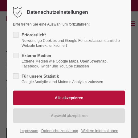
service@binnenland-waterkant.de
Datenschutzeinstellungen
Login
Menu
Bitte treffen Sie eine Auswahl um fortzufahren:
Benutzername
Erforderlich*
Notwendige Cookies und Google Fonts zulassen damit die
Website korrekt funktioniert
TREFFEN FUER
Externe Medien
Passwort
SUCHTKRANKE /
Externe Medien wie Google Maps, OpenStreetMap,
Facebook, Twitter und Youtube zulassen
SUCHTGEFAERDETE U.
Für unsere Statistik
ANGEHOERIGE- Lütjenburg
Google Analytics und Matomo Analytics zulassen
17.11.2026
Anmelden
ORT: LÜTJENBURG, WEHDENSTRASSE 14, EV.-LUTH. G
Register
|
Lost your password?
EMEINDEHAUS
Support
Impressum
Datenschutzerklärung
Weitere Informationen
Lorem ipsum dolor sit amet: