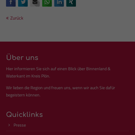
Facebook
Twitter
E-mail
WhatsApp
LinkedIn
Xing
Drop us a line
info@yourdomain.com
Zurück
About us
Lorem ipsum dolor sit amet, consectetuer adipiscing elit.
Aenean commodo ligula eget dolor. Aenean massa. Cum
sociis natoque penatibus et magnis dis parturient montes,
Über uns
nascetur ridiculus mus. Donec quam felis, ultricies nec.
Hier informieren Sie sich auf einen Blick über Binnenland &
Waterkant im Kreis Plön.
Wir lieben die Region und freuen uns, wenn wir auch Sie dafür
begeistern können.
Quicklinks
Presse