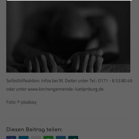
24h
/ 365days
We offer support for our customers
Mon - Fri 8:00am - 5:00pm
(GMT +1)
Get in touch
Selbsthilfeaktion. Infos bei M. Deiter unter Tel.: 0171 - 6 53 80 49
Cybersteel Inc.
oder unter www.kirchengemeinde-luetjenburg.de
376-293 City Road, Suite 600
San Francisco, CA 94102
Foto: © pixabay
Have any questions?
+44 1234 567 890
Diesen Beitrag teilen: