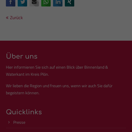
Facebook
Twitter
E-mail
WhatsApp
LinkedIn
Xing
Drop us a line
info@yourdomain.com
Zurück
About us
Lorem ipsum dolor sit amet, consectetuer adipiscing elit.
Aenean commodo ligula eget dolor. Aenean massa. Cum
sociis natoque penatibus et magnis dis parturient montes,
Über uns
nascetur ridiculus mus. Donec quam felis, ultricies nec.
Hier informieren Sie sich auf einen Blick über Binnenland &
Waterkant im Kreis Plön.
Wir lieben die Region und freuen uns, wenn wir auch Sie dafür
begeistern können.
Quicklinks
Presse