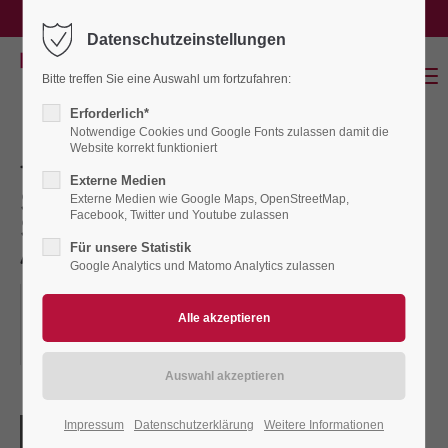
service@binnenland-waterkant.de
Datenschutzeinstellungen
Login
Menu
Bitte treffen Sie eine Auswahl um fortzufahren:
Benutzername
Erforderlich*
Notwendige Cookies und Google Fonts zulassen damit die
Website korrekt funktioniert
TREFFEN FUER
Externe Medien
Passwort
SUCHTKRANKE /
Externe Medien wie Google Maps, OpenStreetMap,
Facebook, Twitter und Youtube zulassen
SUCHTGEFAERDETE U.
Für unsere Statistik
ANGEHOERIGE- Lütjenburg)
Google Analytics und Matomo Analytics zulassen
13.10.2026
Anmelden
ORT: LÜTJENBURG, WEHDENSTRASSE 14, EV.-LUTH. G
Register
|
Lost your password?
EMEINDEHAUS
Support
Impressum
Datenschutzerklärung
Weitere Informationen
Lorem ipsum dolor sit amet: