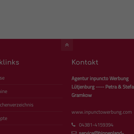
klinks
Kontakt
se
Agentur inpuncto Werbung
Lütjenburg ---- Petra & Stef
ine
Gramkow
chenverzeichnis
www.inpunctowerbung.com
pte
04381-4159394
service@binnenland-