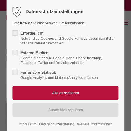
service@binnenland-waterkant.de
Datenschutzeinstellungen
Login
Menu
Bitte treffen Sie eine Auswahl um fortzufahren:
Benutzername
Erforderlich*
Notwendige Cookies und Google Fonts zulassen damit die
Website korrekt funktioniert
EISZEITWERKSTATT-
Externe Medien
Passwort
Lütjenburg
Externe Medien wie Google Maps, OpenStreetMap,
Facebook, Twitter und Youtube zulassen
20.09.2026, 11.00–16.00
Für unsere Statistik
ORT: LÜTJENBURG, NIENTHAL 7, S.-H. EISZEITMUSEUM
Google Analytics und Matomo Analytics zulassen
Anmelden
Register
|
Lost your password?
Support
Impressum
Datenschutzerklärung
Weitere Informationen
Lorem ipsum dolor sit amet: