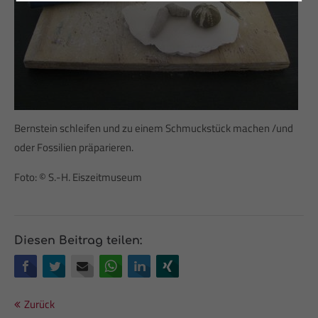
24h
/ 365days
We offer support for our customers
Bernstein schleifen und zu einem Schmuckstück machen /und
Mon - Fri 8:00am - 5:00pm
(GMT +1)
oder Fossilien präparieren.
Get in touch
Foto: © S.-H. Eiszeitmuseum
Cybersteel Inc.
376-293 City Road, Suite 600
San Francisco, CA 94102
Diesen Beitrag teilen:
Facebook
Twitter
E-mail
WhatsApp
LinkedIn
Xing
Have any questions?
+44 1234 567 890
Zurück