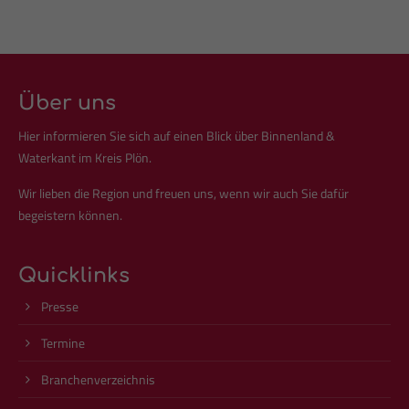
Drop us a line
info@yourdomain.com
About us
Über uns
Lorem ipsum dolor sit amet, consectetuer adipiscing elit.
Hier informieren Sie sich auf einen Blick über Binnenland &
Aenean commodo ligula eget dolor. Aenean massa. Cum
Waterkant im Kreis Plön.
sociis natoque penatibus et magnis dis parturient montes,
nascetur ridiculus mus. Donec quam felis, ultricies nec.
Wir lieben die Region und freuen uns, wenn wir auch Sie dafür
begeistern können.
Quicklinks
Presse
Termine
Branchenverzeichnis