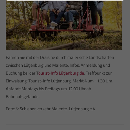
24h
/ 365days
We offer support for our customers
Fahren Sie mit der Draisine durch malerische Landschaften
Mon - Fri 8:00am - 5:00pm
(GMT +1)
zwischen Lütjenburg und Malente. Infos, Anmeldung und
Get in touch
Buchung bei der T
ourist-Info Lütjenburg.de
. Treffpunkt zur
Einweisung: Tourist-Info Lütjenburg, Markt 4 um 11.30 Uhr.
Cybersteel Inc.
376-293 City Road, Suite 600
Abfahrt: Montags bis Freitags um 12.00 Uhr ab
San Francisco, CA 94102
Bahnhofsgelände.
Foto: © Schienenverkehr Malente-Lütjenburg e.V.
Have any questions?
+44 1234 567 890