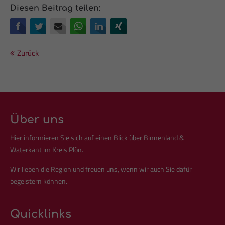
Drop us a line
Diesen Beitrag teilen:
info@yourdomain.com
Facebook
Twitter
E-mail
WhatsApp
LinkedIn
Xing
About us
Zurück
Lorem ipsum dolor sit amet, consectetuer adipiscing elit.
Aenean commodo ligula eget dolor. Aenean massa. Cum
sociis natoque penatibus et magnis dis parturient montes,
nascetur ridiculus mus. Donec quam felis, ultricies nec.
Über uns
Hier informieren Sie sich auf einen Blick über Binnenland &
Waterkant im Kreis Plön.
Wir lieben die Region und freuen uns, wenn wir auch Sie dafür
begeistern können.
Quicklinks