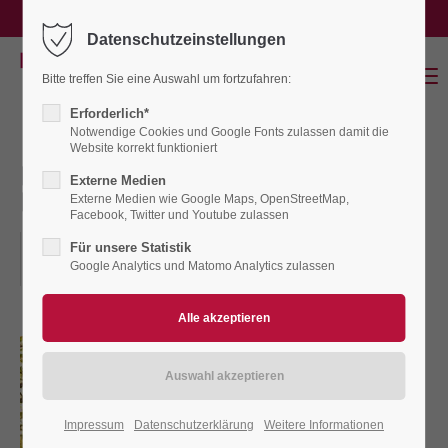
service@binnenland-waterkant.de
Datenschutzeinstellungen
Login
Menu
Bitte treffen Sie eine Auswahl um fortzufahren:
Benutzername
Erforderlich*
Notwendige Cookies und Google Fonts zulassen damit die
Website korrekt funktioniert
DRAISINENFAHRT AB
Externe Medien
Passwort
LUETJENBURG - Lütjenburg
Externe Medien wie Google Maps, OpenStreetMap,
Facebook, Twitter und Youtube zulassen
06.10.2026, 11.00
Für unsere Statistik
ORT: LÜTJENBURG, MARKT 4, TOURIST-INFO
Google Analytics und Matomo Analytics zulassen
Anmelden
Register
|
Lost your password?
Support
Impressum
Datenschutzerklärung
Weitere Informationen
Lorem ipsum dolor sit amet: