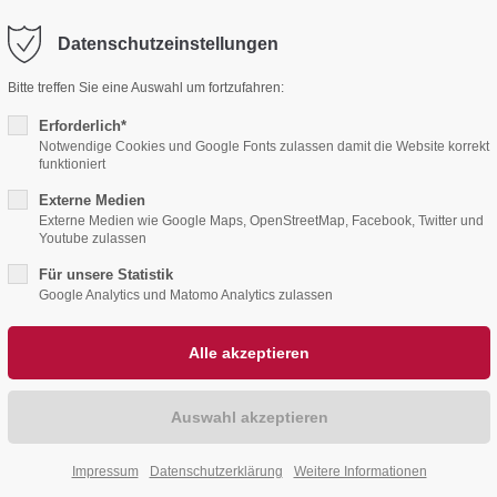
Datenschutzeinstellungen
pport
Get in touch
Bitte treffen Sie eine Auswahl um fortzufahren:
psum dolor sit amet:
Cybersteel Inc.
Erforderlich*
Notwendige Cookies und Google Fonts zulassen damit die Website korrekt
376-293 City Road, Suite 
funktioniert
San Francisco, CA 94102
4h
Externe Medien
Externe Medien wie Google Maps, OpenStreetMap, Facebook, Twitter und
G · HOHWACHTER BUCHT · GROßRAUM SELENTER
/ 365days
Youtube zulassen
Have any questions?
Für unsere Statistik
+44 1234 567 890
Google Analytics und Matomo Analytics zulassen
Drop us a line
r support for our customers
tschaftsvereinigung Handwerk, Handel u
info@yourdomain.com
Fri 8:00am - 5:00pm
(GMT
Impressum
Datenschutzerklärung
Weitere Informationen